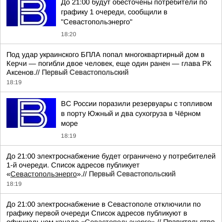
До 21:00 будут обесточены потребители по
графику 1 очереди, сообщили в
"Севастопольэнерго"
18:20
Под удар украинского БПЛА попал многоквартирный дом в
Керчи — погибли двое человек, еще один ранен — глава РК
Аксенов.//
Первый Севастопольский
18:19
ВС России поразили резервуары с топливом
в порту Южный и два сухогруза в Чёрном
море
18:19
До 21:00 электроснабжение будет ограничено у потребителей
1-й очереди. Список адресов публикует
«
Севастопольэнерго
».//
Первый Севастопольский
18:19
До 21:00 электроснабжение в Севастополе отключили по
графику первой очереди Список адресов публикуют в
официальном канале «
Севастопольэнерго
».//
Правительство