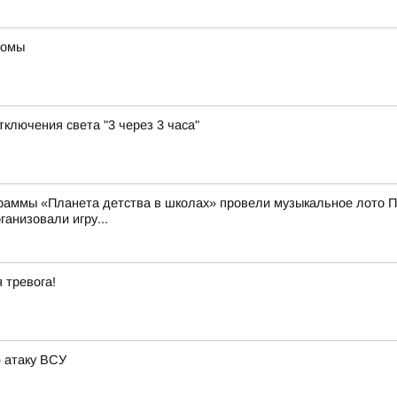
томы
ключения света "3 через 3 часа"
раммы «Планета детства в школах» провели музыкальное лото П
анизовали игру...
 тревога!
 атаку ВСУ