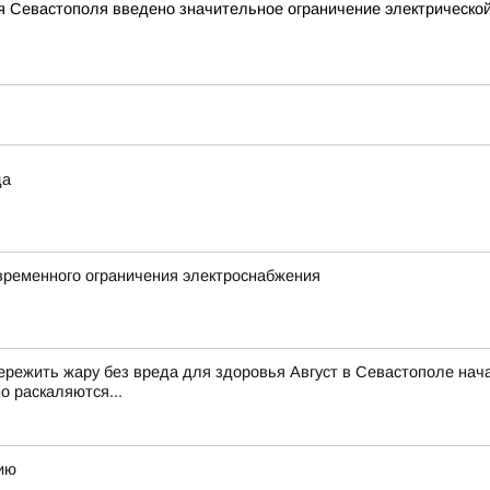
я Севастополя введено значительное ограничение электрическ
да
временного ограничения электроснабжения
к пережить жару без вреда для здоровья Август в Севастополе на
о раскаляются...
ию