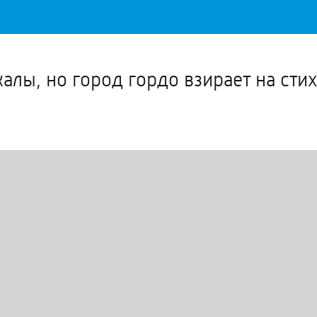
Важное о ситуации в регионе официально
Перейти
>>
алы, но город гордо взирает на сти