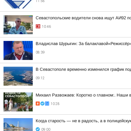
11:58
Севастопольские водители снова ищут АИ92 по 
10:46
Владислав Шурыгин: За балаклавой«Режиссёр»
08:39
В Севастополе временно изменился график по
09:12
Михаил Развожаев: Коротко о главном:. Наши 
10:28
Когда старость — не в радость, а в полицейск
09:00