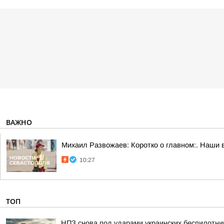
ВАЖНО
Михаил Развожаев: Коротко о главном:. Наши 
10:27
ТОП
НПЗ снова под ударами украинских беспилотни