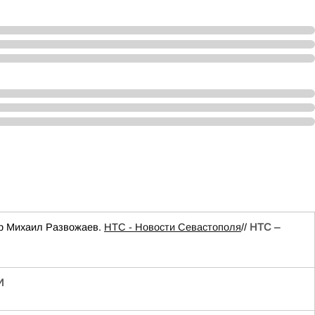
ор Михаил Развожаев.
НТС - Новости Севастополя
//
НТС –
И