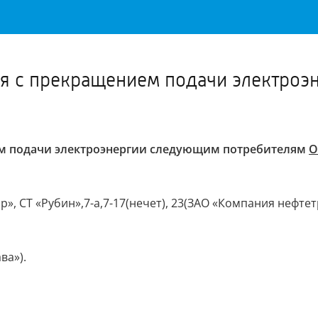
Важное о ситуации в регионе официально
Перейти
>>
ля с прекращением подачи электро
ем подачи электроэнергии следующим потребителям
О
 «Икар», СТ «Рубин»,7-а,7-17(нечет), 23(ЗАО «Компания нефт
ва»).