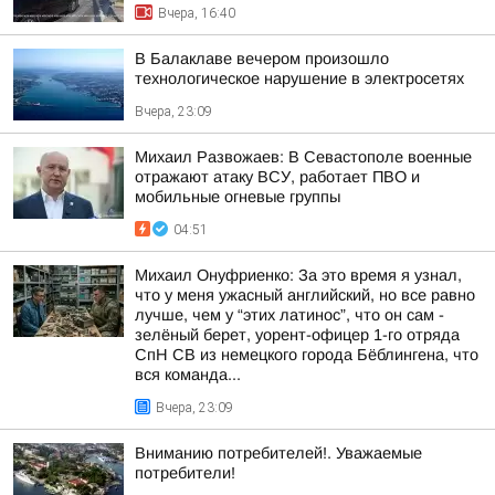
Вчера, 16:40
В Балаклаве вечером произошло
технологическое нарушение в электросетях
Вчера, 23:09
Михаил Развожаев: В Севастополе военные
отражают атаку ВСУ, работает ПВО и
мобильные огневые группы
04:51
Михаил Онуфриенко: За это время я узнал,
что у меня ужасный английский, но все равно
лучше, чем у “этих латинос”, что он сам -
зелёный берет, уорент-офицер 1-го отряда
СпН СВ из немецкого города Бёблингена, что
вся команда...
Вчера, 23:09
Вниманию потребителей!. Уважаемые
потребители!