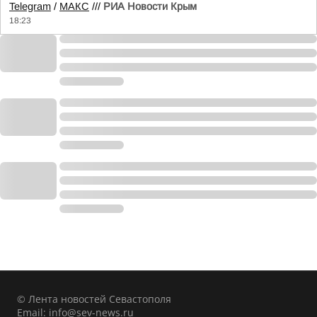
Telegram
/
МАКС
///
РИА Новости Крым
18:23
© Лента новостей Севастополя
Email:
info@sev-news.ru