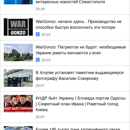
интересных новостей Севастополя
20:28
WarGonzo: начало здесь . Производство не
способно быстро восполнить эти потери
20:10
WarGonzo: Патриотов не будет: необходимые
Украине ракеты кончаются у всех
20:10
В Алупке установят памятник выдающемуся
фотографу Василию Сокорнову
20:07
КНДР бьёт Украину | Блокада портов Одессы
| Секретный план Ирана | Ракетный голод
Киева
20:07
Более 185 тысяч тонн загрязнённого песка