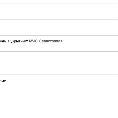
дь в укрытии!//
МЧС Севастополя
орме