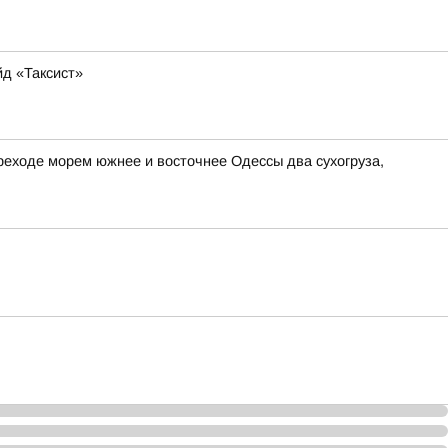
йд «Таксист»
реходе морем южнее и восточнее Одессы два сухогруза,