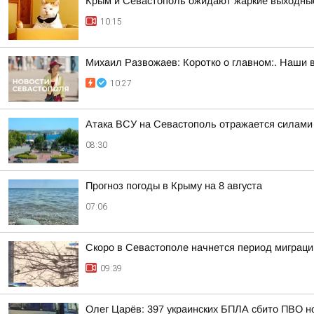
Крым и Севастополь ожидают жаркие выходны
10:15
Михаил Развожаев: Коротко о главном:. Наши 
10:27
Атака ВСУ на Севастополь отражается силами
08:30
Прогноз погоды в Крыму на 8 августа
07:06
Скоро в Севастополе начнется период миграци
09:39
Олег Царёв: 397 украинских БПЛА сбито ПВО н