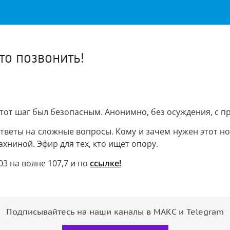
Важное о ситуации в регионе официально
Перейти
>>
о позвонить!
 этот шаг был безопасным. Анонимно, без осуждения, с 
ответы на сложные вопросы. Кому и зачем нужен этот н
хниной. Эфир для тех, кто ищет опору.
03 на волне 107,7 и по
ссылке!
Подписывайтесь на наши каналы в МАКС и Telegram