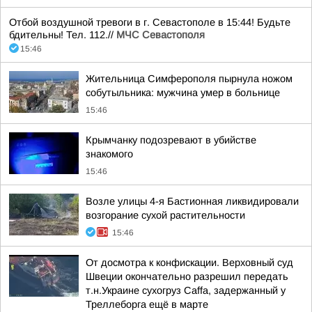
Отбой воздушной тревоги в г. Севастополе в 15:44! Будьте
бдительны! Тел. 112.//
МЧС Севастополя
15:46
Жительница Симферополя пырнула ножом
собутыльника: мужчина умер в больнице
15:46
Крымчанку подозревают в убийстве
знакомого
15:46
Возле улицы 4-я Бастионная ликвидировали
возгорание сухой растительности
15:46
От досмотра к конфискации. Верховный суд
Швеции окончательно разрешил передать
т.н.Украине сухогруз Caffa, задержанный у
Треллеборга ещё в марте