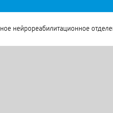
Важное о ситуации в регионе официально
Перейти
>>
нное нейрореабилитационное отделе