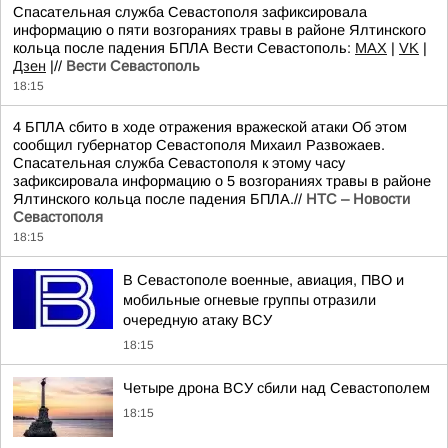
Спасательная служба Севастополя зафиксировала
информацию о пяти возгораниях травы в районе Ялтинского
кольца после падения БПЛА Вести Севастополь:
MAX
|
VK
|
Дзен
|//
Вести Севастополь
18:15
4 БПЛА сбито в ходе отражения вражеской атаки Об этом
сообщил губернатор Севастополя Михаил Развожаев.
Спасательная служба Севастополя к этому часу
зафиксировала информацию о 5 возгораниях травы в районе
Ялтинского кольца после падения БПЛА.//
НТС – Новости
Севастополя
18:15
В Севастополе военные, авиация, ПВО и
мобильные огневые группы отразили
очередную атаку ВСУ
18:15
Четыре дрона ВСУ сбили над Севастополем
18:15