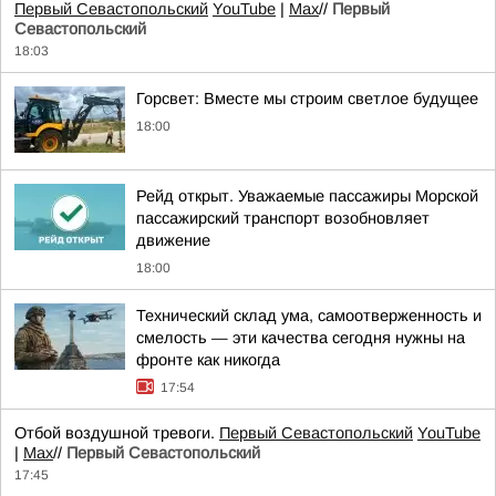
Первый Севастопольский
YouTube
|
Max
//
Первый
Севастопольский
18:03
Горсвет: Вместе мы строим светлое будущее
18:00
Рейд открыт. Уважаемые пассажиры Морской
пассажирский транспорт возобновляет
движение
18:00
Технический склад ума, самоотверженность и
смелость — эти качества сегодня нужны на
фронте как никогда
17:54
Отбой воздушной тревоги.
Первый Севастопольский
YouTube
|
Max
//
Первый Севастопольский
17:45