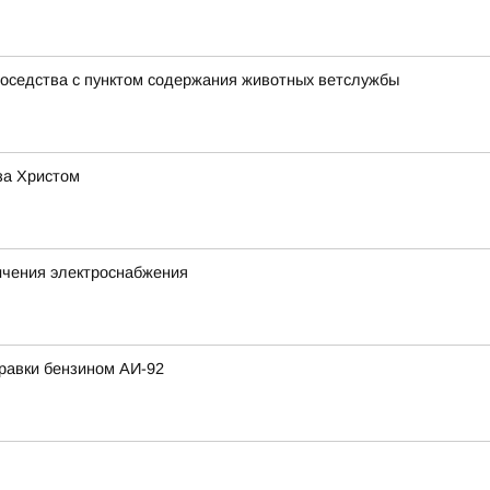
соседства с пунктом содержания животных ветслужбы
за Христом
ичения электроснабжения
равки бензином АИ-92