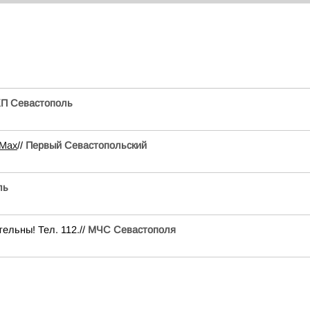
КП Севастополь
Max
//
Первый Севастопольский
ль
ельны! Тел. 112.//
МЧС Севастополя