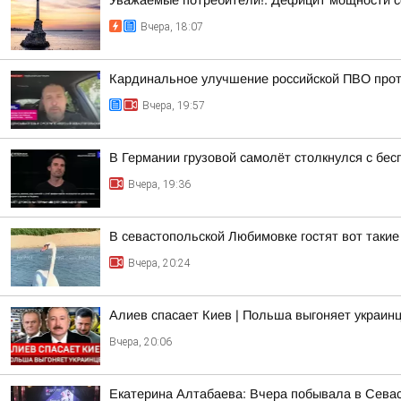
Уважаемые потребители!. Дефицит мощности с
Вчера, 18:07
Кардинальное улучшение российской ПВО прот
Вчера, 19:57
В Германии грузовой самолёт столкнулся с бе
Вчера, 19:36
В севастопольской Любимовке гостят вот такие
Вчера, 20:24
Алиев спасает Киев | Польша выгоняет украинц
Вчера, 20:06
Екатерина Алтабаева: Вчера побывала в Сева