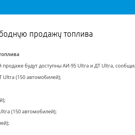
Важное о ситуации в регионе официально
Перейти
>>
ободную продажу топлива
топлива
й продаже будут доступны АИ-95 Ultra и ДТ Ultra, сообщ
Т Ultra (150 автомобилей);
й);
Ultra (150 автомобилей);
ей);