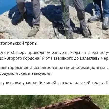
стопольской тропы
Юг» и «Север» проводят учебные выходы на сложные уч
 до «Второго кордона» и от Резервного до Балаклавы че
риентирования и использование геоинформационных си
родумали схемы эвакуации.
изучить все участки Большой севастопольской тропы. Бе