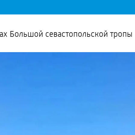
Важное о ситуации в регионе официально
Перейти
>>
тах Большой севастопольской тропы