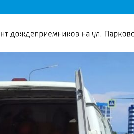
Важное о ситуации в регионе официально
Перейти
>>
онт дождеприемников на ул. Парков