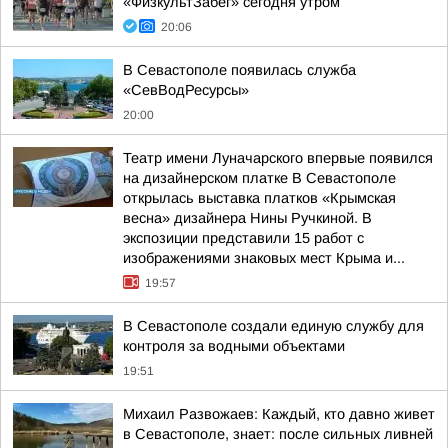
«ФизкультЗабег» сегодня утром
20:06
В Севастополе появилась служба
«СевВодРесурсы»
20:00
Театр имени Луначарского впервые появился
на дизайнерском платке В Севастополе
открылась выставка платков «Крымская
весна» дизайнера Нины Ручкиной. В
экспозиции представили 15 работ с
изображениями знаковых мест Крыма и...
19:57
В Севастополе создали единую службу для
контроля за водными объектами
19:51
Михаил Развожаев: Каждый, кто давно живет
в Севастополе, знает: после сильных ливней