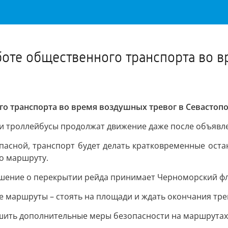
Важное о ситуации в регионе официально
Перейти
>>
боте общественного транспорта во в
го транспорта во время воздушных тревог в Севастоп
 и троллейбусы продолжат движение даже после объявле
 опасной, транспорт будет делать кратковременные ост
о маршруту.
Решение о перекрытии рейда принимает Черноморский фл
 маршруты – стоять на площади и ждать окончания тре
шить дополнительные меры безопасности на маршрутах 