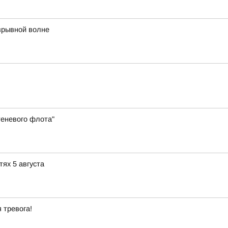
зрывной волне
теневого флота"
тях 5 августа
 тревога!