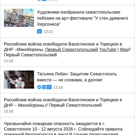
Художники изобразили севастопольские
пейзажи на арт-фестивале "У стен древнего
Херсонеса"
12:21
Российские войска освободили Васютинское и Торецкое в
ДНР –Минобороны.
Первый Севастопольский
YouTube
|
Max
//
Первый Севастопольский
12:18
Татьяна Лобач: Защитим Севастополь
вместе — не словами, а делом!
12:18
Российские войска освободили Васютинское и Торецкое в
ДНР – Минобороны.//
Первый Севастопольский
12:18
Чрезвычайня пожарная опасность ожидается в г.
Севастополе 10 - 12 августа 2026 г. Соблюдайте правила
пожарной безопасности в лесу! В случае происшествия