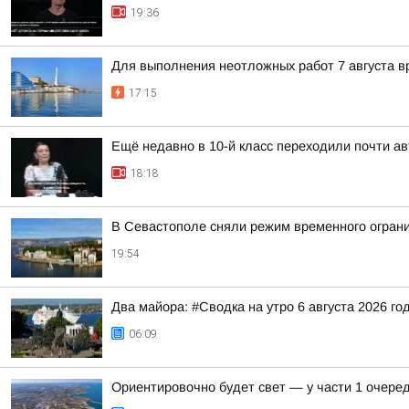
19:36
Для выполнения неотложных работ 7 августа в
17:15
Ещё недавно в 10-й класс переходили почти а
18:18
В Севастополе сняли режим временного огран
19:54
Два майора: #Сводка на утро 6 августа 2026 го
06:09
Ориентировочно будет свет — у части 1 очере