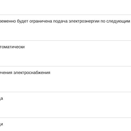
ременно будет ограничена подача электроэнергии по следующим
втоматически
ичения электроснабжения
да
ди