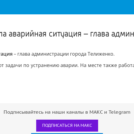
Важное о ситуации в регионе официально
Перейти
>>
а аварийная ситуация – глава адми
уация
– глава администрации города Телиженко.
ют задачи по устранению аварии. На месте также раб
Подписывайтесь на наши каналы в МАКС и Telegram
ПОДПИСАТЬСЯ НА МАКС