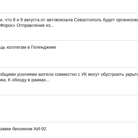
, что 8 и 9 августа от автовокзала Севастополь будет организ
орос» Отправление из...
щь коллегам в Геленджике
к общими усилиями жители совместно с УК могут обустроить укры
а. К обходу в рамках...
равки бензином АИ-92