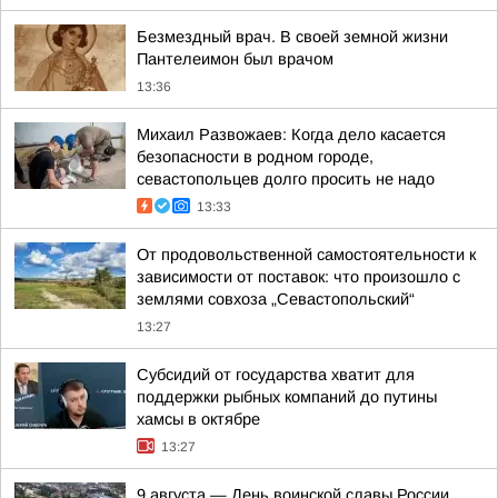
Безмездный врач. В своей земной жизни
Пантелеимон был врачом
13:36
Михаил Развожаев: Когда дело касается
безопасности в родном городе,
севастопольцев долго просить не надо
13:33
От продовольственной самостоятельности к
зависимости от поставок: что произошло с
землями совхоза „Севастопольский“
13:27
Субсидий от государства хватит для
поддержки рыбных компаний до путины
хамсы в октябре
13:27
9 августа — День воинской славы России