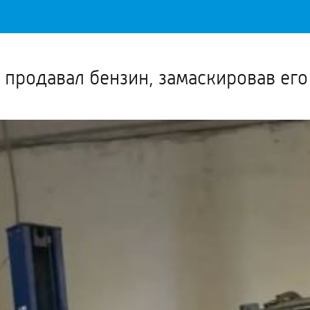
Важное о ситуации в регионе официально
Перейти
>>
 продавал бензин, замаскировав его