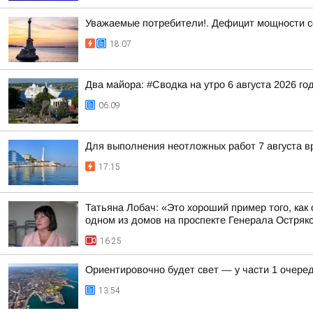
Уважаемые потребители!. Дефицит мощности с
18:07
Два майора: #Сводка на утро 6 августа 2026 го
06:09
Для выполнения неотложных работ 7 августа в
17:15
Татьяна Лобач: «Это хороший пример того, ка
одном из домов на проспекте Генерала Остряков
16:25
Ориентировочно будет свет — у части 1 очере
13:54