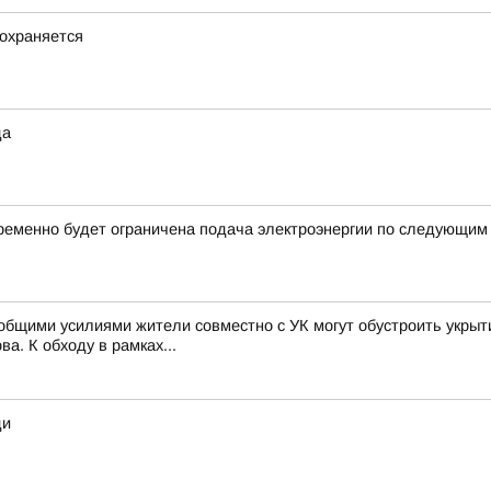
охраняется
да
ременно будет ограничена подача электроэнергии по следующим
к общими усилиями жители совместно с УК могут обустроить укры
а. К обходу в рамках...
ди