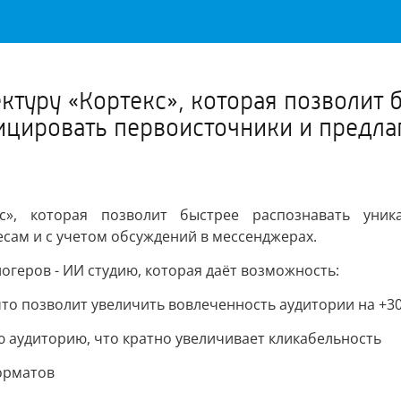
Важное о ситуации в регионе официально
Перейти
>>
ктуру «Кортекс», которая позволит 
ировать первоисточники и предлага
кс», которая позволит быстрее распознавать уник
есам и с учетом обсуждений в мессенджерах.
огеров - ИИ студию, которая даёт возможность:
то позволит увеличить вовлеченность аудитории на +3
 аудиторию, что кратно увеличивает кликабельность
орматов