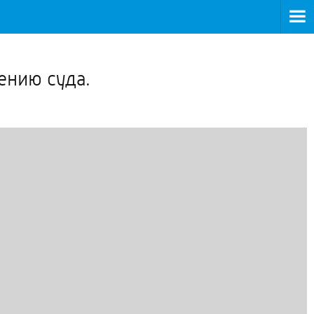
>
ению суда.