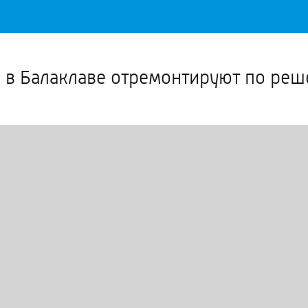
Важное о ситуации в регионе официально
Перейти
>>
а в Балаклаве отремонтируют по реш