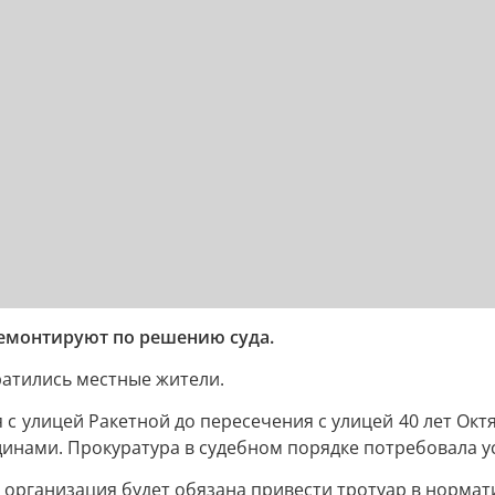
емонтируют по решению суда.
атились местные жители.
я с улицей Ракетной до пересечения с улицей 40 лет Ок
щинами. Прокуратура в судебном порядке потребовала 
 организация будет обязана привести тротуар в нормат