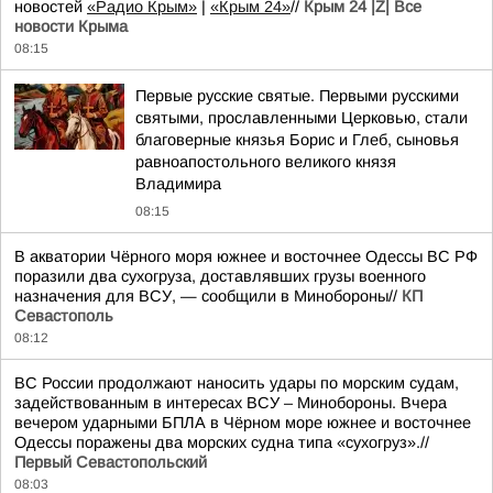
новостей
«Радио Крым»
|
«Крым 24»
//
Крым 24 |Z| Все
новости Крыма
08:15
Первые русские святые. Первыми русскими
святыми, прославленными Церковью, стали
благоверные князья Борис и Глеб, сыновья
равноапостольного великого князя
Владимира
08:15
В акватории Чёрного моря южнее и восточнее Одессы ВС РФ
поразили два сухогруза, доставлявших грузы военного
назначения для ВСУ, — сообщили в Минобороны//
КП
Севастополь
08:12
ВС России продолжают наносить удары по морским судам,
задействованным в интересах ВСУ – Минобороны. Вчера
вечером ударными БПЛА в Чёрном море южнее и восточнее
Одессы поражены два морских судна типа «сухогруз».//
Первый Севастопольский
08:03