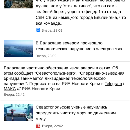
лучше, чем у “этих латинос”, что он сам -
зелёный берет, уорент-офицер 1-го отряда
СпН СВ из немецкого города Бёблингена, что
вся команда...
Вчера, 23:09
В Балаклаве вечером произошло
технологическое нарушение в электросетях
Вчера, 23:09
Балаклава частично обесточена из-за аварии в сетях. Об
этом сообщает "Севастопольэнерго". "Оперативно-выездная
бригада занимается ликвидацией технологического
нарушения". Подписаться на РИА Новости Крым в
Telegram
/
МАКС
///
РИА Новости Крым
Вчера, 22:42
Севастопольские учёные научились
определять чистоту моря по движениям
медуз
Вчера, 22:42