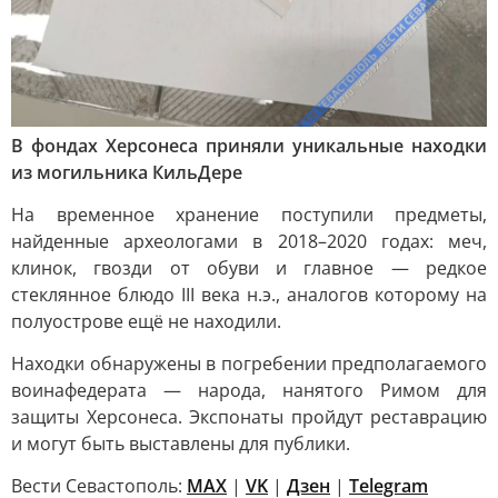
В фондах Херсонеса приняли уникальные находки
из могильника КильДере
На временное хранение поступили предметы,
найденные археологами в 2018–2020 годах: меч,
клинок, гвозди от обуви и главное — редкое
стеклянное блюдо III века н.э., аналогов которому на
полуострове ещё не находили.
Находки обнаружены в погребении предполагаемого
воинафедерата — народа, нанятого Римом для
защиты Херсонеса. Экспонаты пройдут реставрацию
и могут быть выставлены для публики.
Вести Севастополь:
MAX
|
VK
|
Дзен
|
Telegram