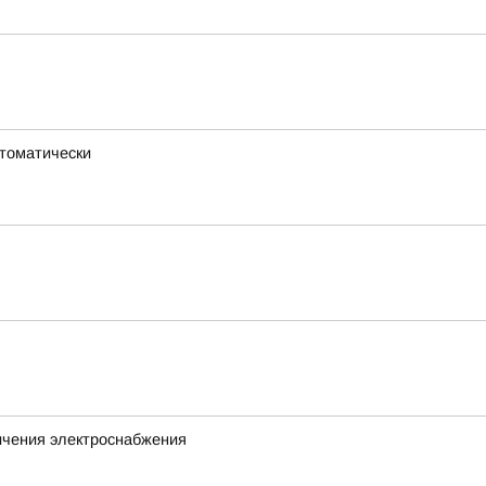
втоматически
ичения электроснабжения