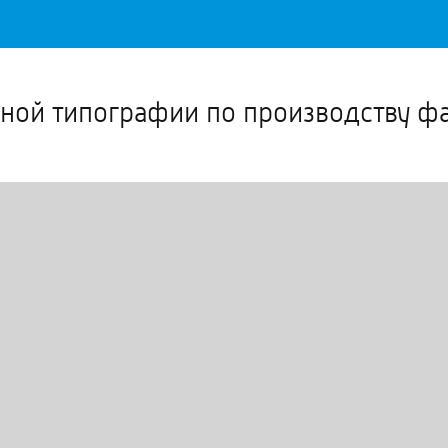
Важное о ситуации в регионе официально
Перейти
>>
ьной типографии по производству 