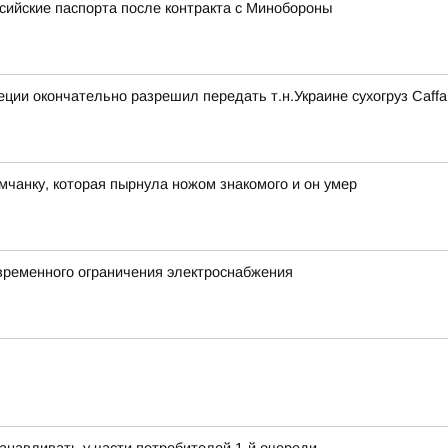
сийские паспорта после контракта с Минобороны
ции окончательно разрешил передать т.н.Украине сухогруз Caff
чанку, которая пырнула ножом знакомого и он умер
временного ограничения электроснабжения
танавливать у части потребителей 1-й очереди