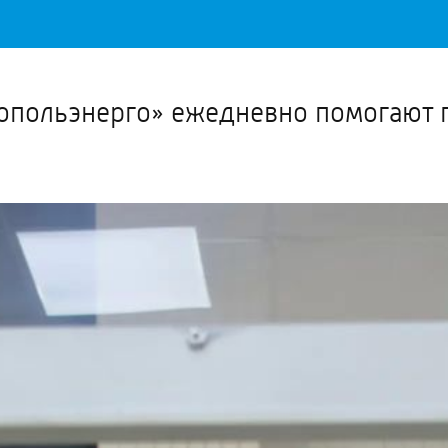
Важное о ситуации в регионе официально
Перейти
>>
опольэнерго» ежедневно помогают 