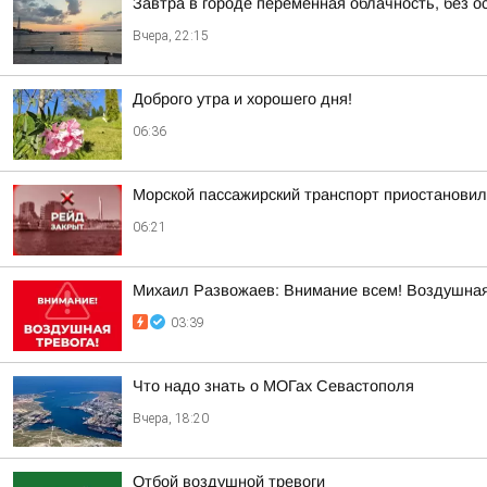
Завтра в городе переменная облачность, без о
Вчера, 22:15
Доброго утра и хорошего дня!
06:36
Морской пассажирский транспорт приостанови
06:21
Михаил Развожаев: Внимание всем! Воздушная
03:39
Что надо знать о МОГах Севастополя
Вчера, 18:20
Отбой воздушной тревоги