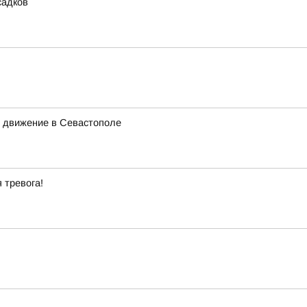
садков
л движение в Севастополе
 тревога!