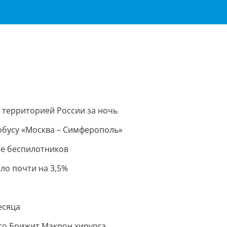
Важное о ситуации в регионе официально
Перейти
>>
 территорией России за ночь
тобусу «Москва – Симферополь»
те беспилотников
ло почти на 3,5%
есяца
го Брижит Макрон хирурга