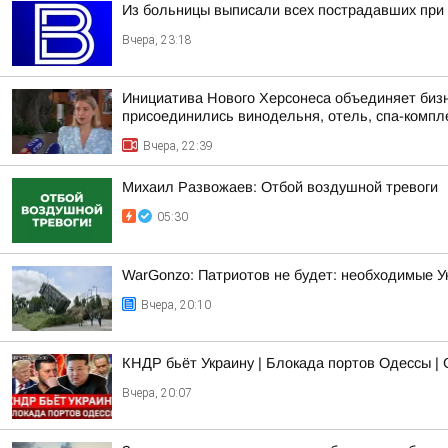
Из больницы выписали всех пострадавших при 
Вчера, 23:18
Инициатива Нового Херсонеса объединяет бизне
присоединились винодельня, отель, спа-компле
Вчера, 22:39
Михаил Развожаев: Отбой воздушной тревоги
05:30
WarGonzo: Патриотов не будет: необходимые Ук
Вчера, 20:10
КНДР бьёт Украину | Блокада портов Одессы | 
Вчера, 20:07