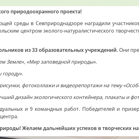
ого природоохранного проекта!
ающей среды в Севприроднадзоре наградили участнико
польским центром эколого-натуралистического творче
кольников из 33 образовательных учреждений.
Они пре
ем Земле», «Мир заповедной природы».
 городу».
 рисунки, фотоколлажи и видеорепортажи на тему «Осо
учший дизайн экологического контейнера, плакаты и фо
уальных и 9 командных работ. Победителей и призер
центра.
 природы! Желаем дальнейших успехов в творческих н