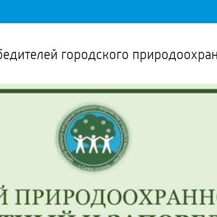
Важное о ситуации в регионе официально
Перейти
>>
бедителей городского природоохран