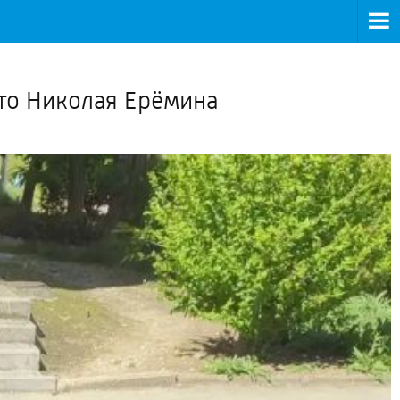
>
то Николая Ерёмина