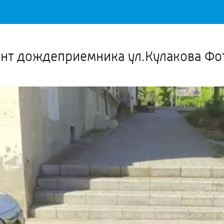
Важное о ситуации в регионе официально
Перейти
>>
онт дождеприемника ул.Кулакова Фо