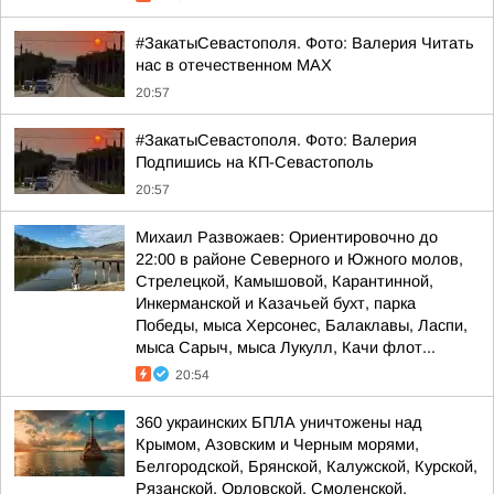
#ЗакатыСевастополя. Фото: Валерия Читать
нас в отечественном MAX
20:57
#ЗакатыСевастополя. Фото: Валерия
Подпишись на КП-Севастополь
20:57
Михаил Развожаев: Ориентировочно до
22:00 в районе Северного и Южного молов,
Стрелецкой, Камышовой, Карантинной,
Инкерманской и Казачьей бухт, парка
Победы, мыса Херсонес, Балаклавы, Ласпи,
мыса Сарыч, мыса Лукулл, Качи флот...
20:54
360 украинских БПЛА уничтожены над
Крымом, Азовским и Черным морями,
Белгородской, Брянской, Калужской, Курской,
Рязанской, Орловской, Смоленской,