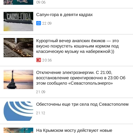
09:06
Сапун-гора в девяти кадрах
22:09
Курортный вечер анапских ёжиков — это
вкусно похрустеть кошачьим кормом под
классическую музыку на набережной:))
20:36
Отключение электроэнергии. С 21:00,
восстановление ориентировочно в 23:00 Об
этом сообщило «Севастопольэнерго»
21:09
Обесточены еще три села под Севастополем
21:12
На Крымском мосту действуют новые