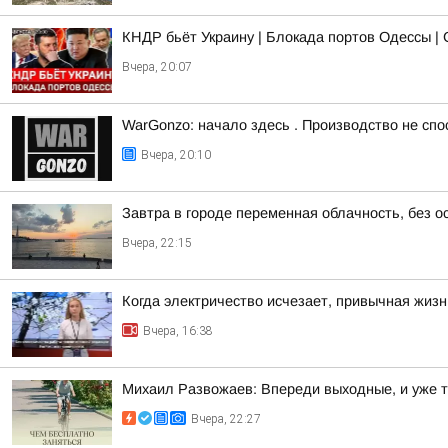
КНДР бьёт Украину | Блокада портов Одессы | 
Вчера, 20:07
WarGonzo: начало здесь . Производство не спо
Вчера, 20:10
Завтра в городе переменная облачность, без о
Вчера, 22:15
Когда электричество исчезает, привычная жиз
Вчера, 16:38
Михаил Развожаев: Впереди выходные, и уже 
Вчера, 22:27