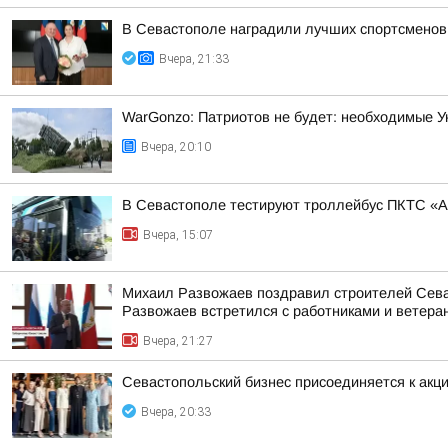
В Севастополе наградили лучших спортсменов
Вчера, 21:33
WarGonzo: Патриотов не будет: необходимые Ук
Вчера, 20:10
В Севастополе тестируют троллейбус ПКТС «А
Вчера, 15:07
Михаил Развожаев поздравил строителей Севас
Развожаев встретился с работниками и ветеран
Вчера, 21:27
Севастопольский бизнес присоединяется к а
Вчера, 20:33