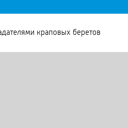
Важное о ситуации в регионе официально
Перейти
>>
адателями краповых беретов