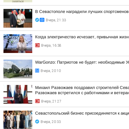
В Севастополе наградили лучших спортсменов
Вчера, 21:33
Когда электричество исчезает, привычная жиз
Вчера, 16:38
WarGonzo: Патриотов не будет: необходимые Ук
Вчера, 20:10
Михаил Развожаев поздравил строителей Севас
Развожаев встретился с работниками и ветеран
Вчера, 21:27
Севастопольский бизнес присоединяется к а
Вчера, 20:33