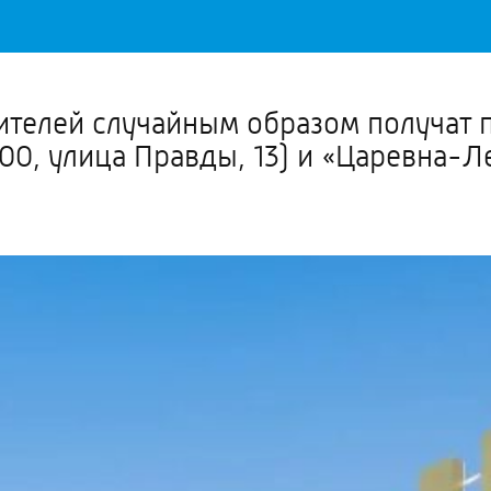
Важное о ситуации в регионе официально
Перейти
>>
ителей случайным образом получат п
:00, улица Правды, 13) и «Царевна-Ле