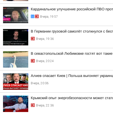
Кардинальное улучшение российской ПВО прот
Вчера, 19:57
В Германии грузовой самолёт столкнулся с бе
Вчера, 19:36
В севастопольской Любимовке гостят вот такие
Вчера, 20:24
Алиев спасает Киев | Польша выгоняет украинц
Вчера, 20:06
Крымский опыт энергобезопасности может ста
Вчера, 22:36