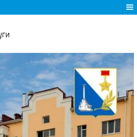
>
уги