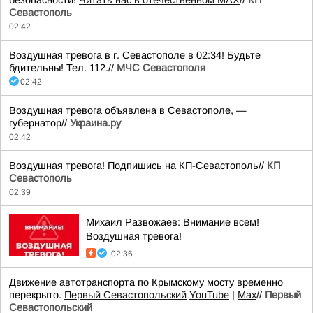
безопасности!
Читать нас в отечественном MAX
//
КП
Севастополь
02:42
Воздушная тревога в г. Севастополе в 02:34! Будьте
бдительны! Тел. 112.//
МЧС Севастополя
02:42
Воздушная тревога объявлена в Севастополе, —
губернатор//
Украина.ру
02:42
Воздушная тревога! Подпишись на КП-Севастополь//
КП
Севастополь
02:39
Михаил Развожаев: Внимание всем!
Воздушная тревога!
02:36
Движение автотранспорта по Крымскому мосту временно
перекрыто.
Первый Севастопольский
YouTube
|
Max
//
Первый
Севастопольский