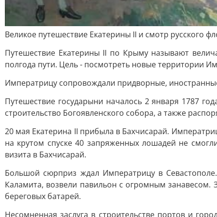
Великое путешествие Екатерины II и смотр русского ф
Путешествие Екатерины II по Крыму называют велич
полгода пути. Цель - посмотреть новые территории И
Императрицу сопровождали придворные, иностранные 
Путешествие государыни началось 2 января 1787 год
строительство Богоявленского собора, а также распо
20 мая Екатерина II прибыла в Бахчисарай. Императри
на крутом спуске 40 запряженных лошадей не смогл
визита в Бахчисарай.
Большой сюрприз ждал Императрицу в Севастополе. 
Каламита, возвели павильон с огромным занавесом. З
береговых батарей.
Несомненная заслуга в строительстве портов и гор