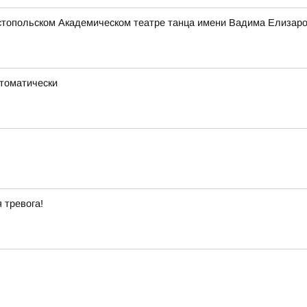
стопольском Академическом театре танца имени Вадима Елизаро
втоматически
 тревога!