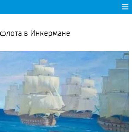
>
 флота в Инкермане