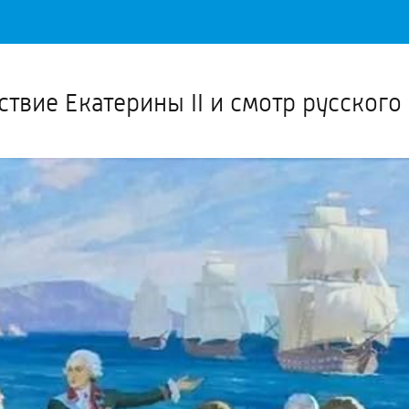
Важное о ситуации в регионе официально
Перейти
>>
твие Екатерины II и смотр русского