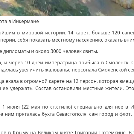
лота в Инкермане
айшим в мировой истории. 14 карет, больше 120 саней
мперии, себя показать местному населению, оказать вн
дипломаты и около 3000 человек свиты.
а, и через 10 дней императрица прибыла в Смоленск. 
рядилась увеличить жалованье персонала Смоленской с
ца ехала в огромной карете на 12 персон, которая вмеща
и ее удержать. Состав остановили местные жители. Эт
1 июня (22 мая по ст.стилю) специально для нее в 
а ним пряталась бухта Севастополя, сам город и флот.
одов в Крыму на Великом князе Григории Потёмкине. В