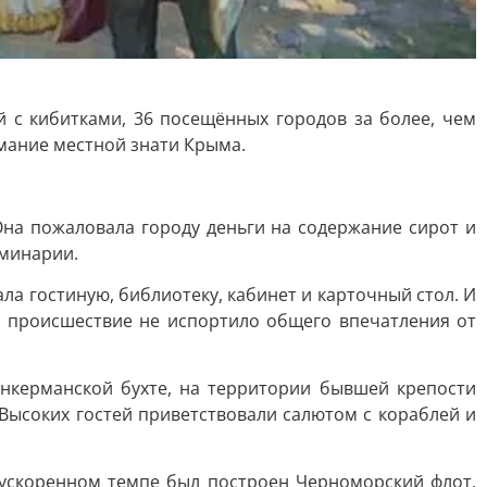
 с кибитками, 36 посещённых городов за более, чем
имание местной знати Крыма.
Она пожаловала городу деньги на содержание сирот и
еминарии.
ла гостиную, библиотеку, кабинет и карточный стол. И
о происшествие не испортило общего впечатления от
Инкерманской бухте, на территории бывшей крепости
 Высоких гостей приветствовали салютом с кораблей и
 ускоренном темпе был построен Черноморский флот.