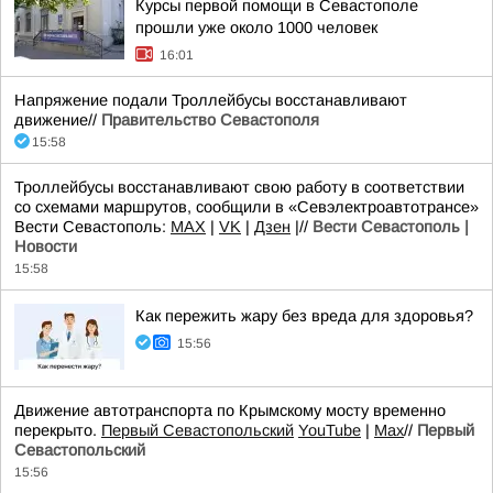
Курсы первой помощи в Севастополе
прошли уже около 1000 человек
16:01
Напряжение подали Троллейбусы восстанавливают
движение//
Правительство Севастополя
15:58
Троллейбусы восстанавливают свою работу в соответствии
со схемами маршрутов, сообщили в «Севэлектроавтотрансе»
Вести Севастополь:
MAX
|
VK
|
Дзен
|//
Вести Севастополь |
Новости
15:58
Как пережить жару без вреда для здоровья?
15:56
Движение автотранспорта по Крымскому мосту временно
перекрыто.
Первый Севастопольский
YouTube
|
Max
//
Первый
Севастопольский
15:56