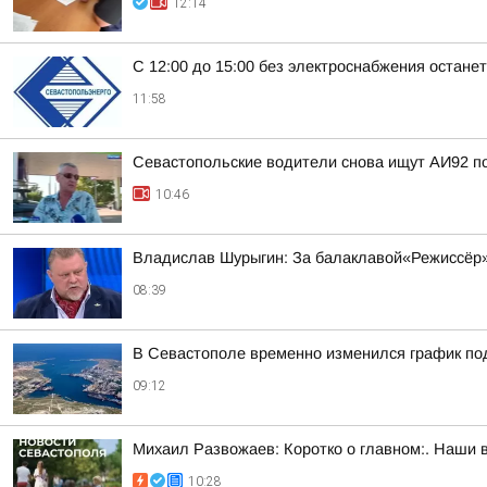
12:14
С 12:00 до 15:00 без электроснабжения остане
11:58
Севастопольские водители снова ищут АИ92 по 
10:46
Владислав Шурыгин: За балаклавой«Режиссёр»
08:39
В Севастополе временно изменился график по
09:12
Михаил Развожаев: Коротко о главном:. Наши 
10:28