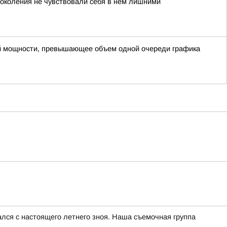
поколения не чувствовали себя в нем лишними
ой мощности, превышающее объем одной очереди графика
чался с настоящего летнего зноя. Наша съемочная группа