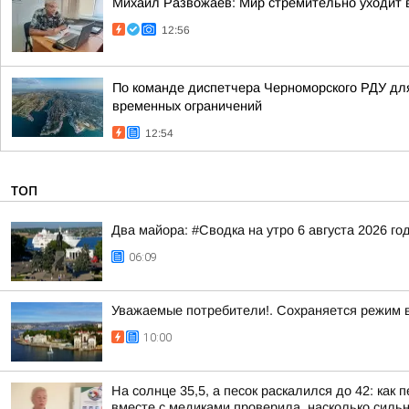
Михаил Развожаев: Мир стремительно уходит в
12:56
По команде диспетчера Черноморского РДУ дл
временных ограничений
12:54
ТОП
Два майора: #Сводка на утро 6 августа 2026 го
06:09
Уважаемые потребители!. Сохраняется режим 
10:00
На солнце 35,5, а песок раскалился до 42: ка
вместе с медиками проверила, насколько сильн