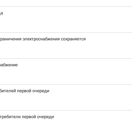
да
граничения электроснабжения сохраняется
набжение
ебителей первой очереди
отребители первой очереди