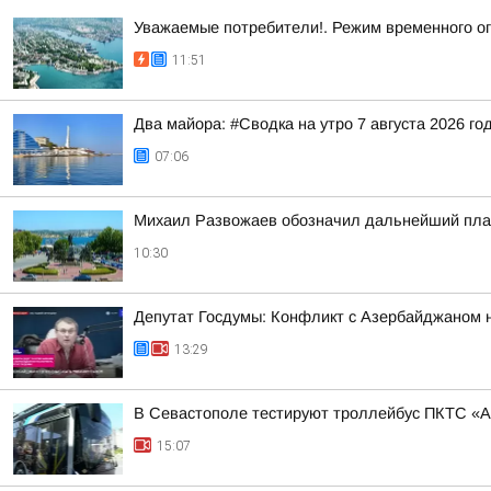
Уважаемые потребители!. Режим временного о
11:51
Два майора: #Сводка на утро 7 августа 2026 го
07:06
Михаил Развожаев обозначил дальнейший план
10:30
Депутат Госдумы: Конфликт с Азербайджаном 
13:29
В Севастополе тестируют троллейбус ПКТС «А
15:07