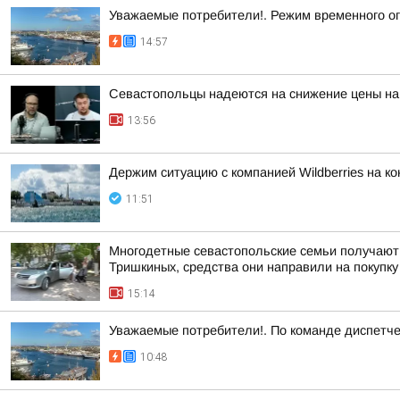
Уважаемые потребители!. Режим временного о
14:57
Севастопольцы надеются на снижение цены на 
13:56
Держим ситуацию с компанией Wildberries на к
11:51
Многодетные севастопольские семьи получают 
Тришкиных, средства они направили на покупк
15:14
Уважаемые потребители!. По команде диспетче
10:48