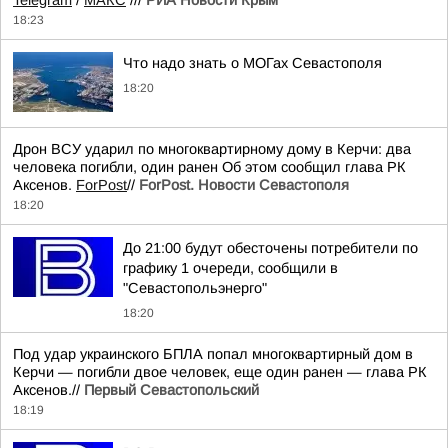
Telegram
/
МАКС
///
РИА Новости Крым
18:23
Что надо знать о МОГах Севастополя
18:20
Дрон ВСУ ударил по многоквартирному дому в Керчи: два
человека погибли, один ранен Об этом сообщил глава РК
Аксенов.
ForPost
//
ForPost. Новости Севастополя
18:20
До 21:00 будут обесточены потребители по
графику 1 очереди, сообщили в
"Севастопольэнерго"
18:20
Под удар украинского БПЛА попал многоквартирный дом в
Керчи — погибли двое человек, еще один ранен — глава РК
Аксенов.//
Первый Севастопольский
18:19