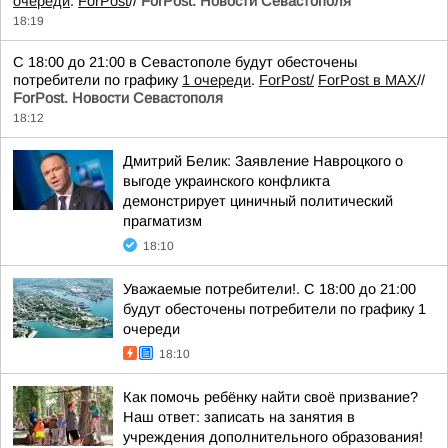
очереди
.
ForPost
//
ForPost. Новости Севастополя
18:19
С 18:00 до 21:00 в Севастополе будут обесточены
потребители по графику
1 очереди
.
ForPost/
ForPost в MAX
//
ForPost. Новости Севастополя
18:12
Дмитрий Белик: Заявление Навроцкого о
выгоде украинского конфликта
демонстрирует циничный политический
прагматизм
18:10
Уважаемые потребители!. С 18:00 до 21:00
будут обесточены потребители по графику 1
очереди
18:10
Как помочь ребёнку найти своё призвание?
Наш ответ: записать на занятия в
учреждения дополнительного образования!