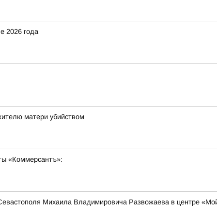
е 2026 года
жителю матери убийством
ты «Коммерсантъ»:
 Севастополя Михаила Владимировича Развожаева в центре «Мой