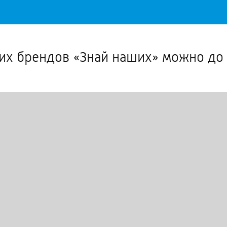
Важное о ситуации в регионе официально
Перейти
>>
ких брендов «Знай наших» можно до