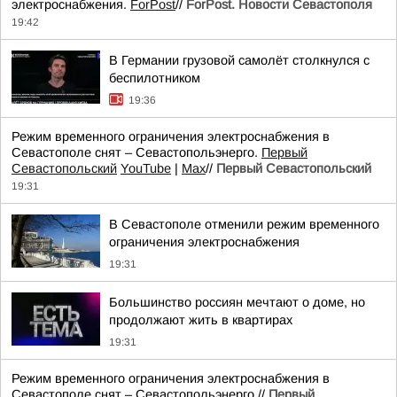
электроснабжения.
ForPost
//
ForPost. Новости Севастополя
19:42
В Германии грузовой самолёт столкнулся с
беспилотником
19:36
Режим временного ограничения электроснабжения в
Севастополе снят – Севастопольэнерго.
Первый
Севастопольский
YouTube
|
Max
//
Первый Севастопольский
19:31
В Севастополе отменили режим временного
ограничения электроснабжения
19:31
Большинство россиян мечтают о доме, но
продолжают жить в квартирах
19:31
Режим временного ограничения электроснабжения в
Севастополе снят – Севастопольэнерго.//
Первый