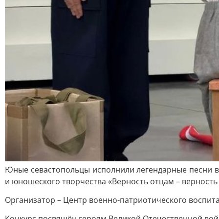
Юные севастопольцы исполнили легендарные песни в 
и юношеского творчества «Верность отцам – верность
Организатор – Центр военно-патриотического воспит
Конкурс посвящён героям Великой Отечественной вой