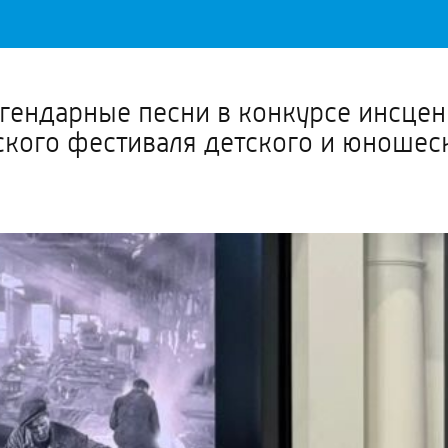
Важное о ситуации в регионе официально
Перейти
>>
гендарные песни в конкурсе инсцен
ского фестиваля детского и юношеск