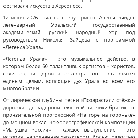
фестиваля искусств в Херсонесе.
12 июня 2026 года на сцену Грифон Арены выйдет
легендарный Уральский государственный
академический русский народный хор под
руководством Николая Зайцева с программой
«Легенда Урала».
«Легенда Урала» – это музыкальное действо, в
котором более 60 талантливых артистов – хористов,
солистов, танцоров и оркестрантов – становятся
единым целым, воплощая дух Урала во всём его
многообразии.
От лирической глубины песни «Позарастали стёжки-
дорожки» до задорной пляски «Чай, чики-брики», от
пронзительной проголосной «На горе на гороньке»
до мощной вокально-хореографической композиции
«Матушка Россия» – каждое выступление – это
история, наполненная характером, болью, радостью