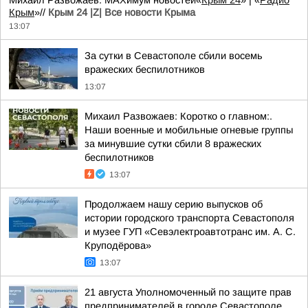
Михаил Развожаев. MAXимум новостей«
Крым 24
» | «
Радио
Крым
»//
Крым 24 |Z| Все новости Крыма
13:07
За сутки в Севастополе сбили восемь
вражеских беспилотников
13:07
Михаил Развожаев: Коротко о главном:.
Наши военные и мобильные огневые группы
за минувшие сутки сбили 8 вражеских
беспилотников
13:07
Продолжаем нашу серию выпусков об
истории городского транспорта Севастополя
и музее ГУП «Севэлектроавтотранс им. А. С.
Круподёрова»
13:07
21 августа Уполномоченный по защите прав
предпринимателей в городе Севастополе