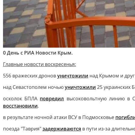
0 День с РИА Новости Крым.
Главные новости воскресенья:
556 вражеских дронов
уничтожили
над Крымом и друг
над Севастополем ночью
уничтожили
25 украинских Б
осколок БПЛА
повредил
высоковольтную линию в Се
восстановили
.
в результате ночной атаки ВСУ в Подмосковье
погибл
поезда "Таврия"
задерживаются
в пути из-за длительн