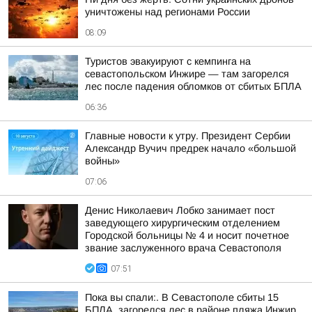
уничтожены над регионами России
08:09
Туристов эвакуируют с кемпинга на
севастопольском Инжире — там загорелся
лес после падения обломков от сбитых БПЛА
06:36
Главные новости к утру. Президент Сербии
Александр Вучич предрек начало «большой
войны»
07:06
Денис Николаевич Лобко занимает пост
заведующего хирургическим отделением
Городской больницы № 4 и носит почетное
звание заслуженного врача Севастополя
07:51
Пока вы спали:. В Севастополе сбиты 15
БПЛА, загорелся лес в районе пляжа Инжир,