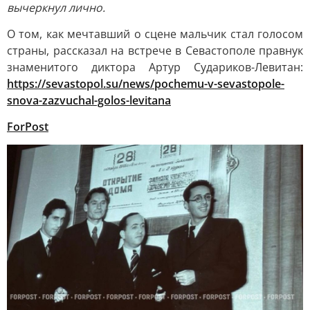
вычеркнул лично.
О том, как мечтавший о сцене мальчик стал голосом
страны, рассказал на встрече в Севастополе правнук
знаменитого диктора Артур Судариков-Левитан:
https://sevastopol.su/news/pochemu-v-sevastopole-
snova-zazvuchal-golos-levitana
ForPost