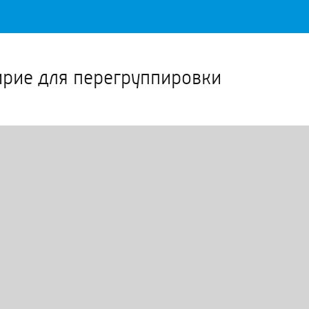
Важное о ситуации в регионе официально
Перейти
>>
ирие для перегруппировки