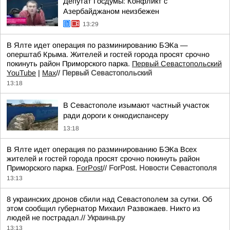
Депутат Госдумы: Конфликт с
Азербайджаном неизбежен
13:29
В Ялте идет операция по разминированию БЭКа —
оперштаб Крыма. Жителей и гостей города просят срочно
покинуть район Приморского парка.
Первый Севастопольский
YouTube
|
Max
//
Первый Севастопольский
13:18
В Севастополе изымают частный участок
ради дороги к онкодиспансеру
13:18
В Ялте идет операция по разминированию БЭКа Всех
жителей и гостей города просят срочно покинуть район
Приморского парка.
ForPost
//
ForPost. Новости Севастополя
13:13
8 украинских дронов сбили над Севастополем за сутки. Об
этом сообщил губернатор Михаил Развожаев. Никто из
людей не пострадал.//
Украина.ру
13:13