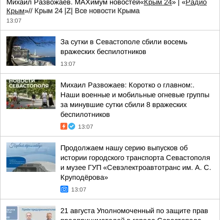
Михаил Развожаев. MAXимум новостей«
Крым 24
» | «
Радио
Крым
»//
Крым 24 |Z| Все новости Крыма
13:07
За сутки в Севастополе сбили восемь
вражеских беспилотников
13:07
Михаил Развожаев: Коротко о главном:.
Наши военные и мобильные огневые группы
за минувшие сутки сбили 8 вражеских
беспилотников
13:07
Продолжаем нашу серию выпусков об
истории городского транспорта Севастополя
и музее ГУП «Севэлектроавтотранс им. А. С.
Круподёрова»
13:07
21 августа Уполномоченный по защите прав